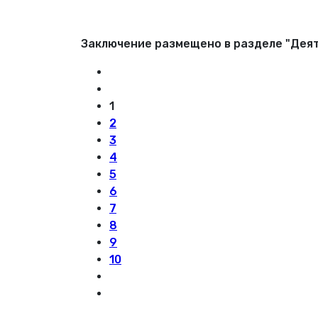
Заключение размещено в разделе "Деят
1
2
3
4
5
6
7
8
9
10